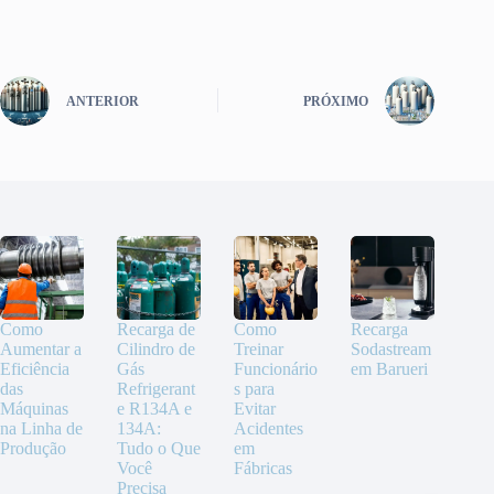
ANTERIOR
PRÓXIMO
Como
Recarga de
Como
Recarga
Aumentar a
Cilindro de
Treinar
Sodastream
Eficiência
Gás
Funcionário
em Barueri
das
Refrigerant
s para
Máquinas
e R134A e
Evitar
na Linha de
134A:
Acidentes
Produção
Tudo o Que
em
Você
Fábricas
Precisa